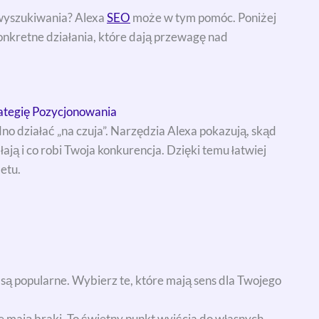
 wyszukiwania? Alexa
SEO
może w tym pomóc. Poniżej
konkretne działania, które dają przewagę nad
ategię Pozycjonowania
dno działać „na czuja”. Narzędzia Alexa pokazują, skąd
ają i co robi Twoja konkurencja. Dzięki temu łatwiej
etu.
są popularne. Wybierz te, które mają sens dla Twojego
ie mają braki. To świetny punkt wyjścia do własnych