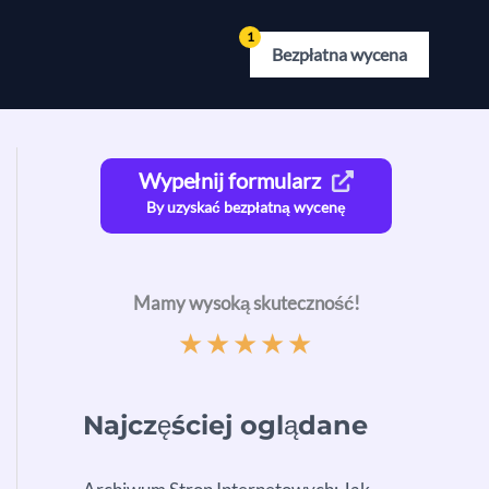
Bezpłatna wycena
Wypełnij formularz
By uzyskać bezpłatną wycenę
Mamy wysoką skuteczność!
★
★
★
★
★
Najczęściej oglądane