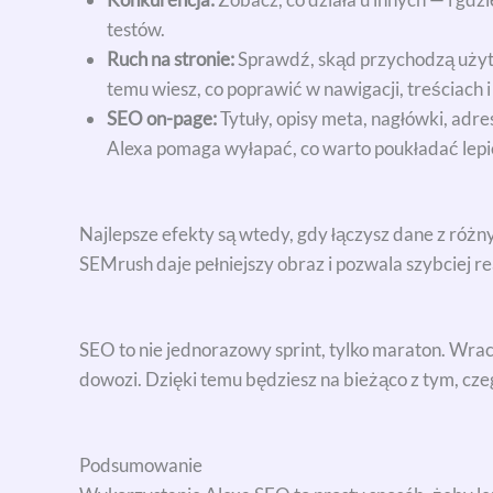
testów.
Ruch na stronie:
Sprawdź, skąd przychodzą użyt
temu wiesz, co poprawić w nawigacji, treściach i
SEO on-page:
Tytuły, opisy meta, nagłówki, adre
Alexa pomaga wyłapać, co warto poukładać lepie
Najlepsze efekty są wtedy, gdy łączysz dane z różn
SEMrush daje pełniejszy obraz i pozwala szybciej 
SEO to nie jednorazowy sprint, tylko maraton. Wraca
dowozi. Dzięki temu będziesz na bieżąco z tym, cz
Podsumowanie