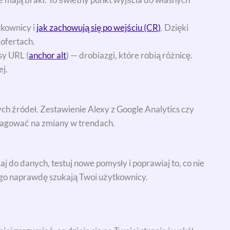
kownicy i
jak zachowują się po wejściu (CR)
. Dzięki
 ofertach.
sy URL (
anchor alt
) — drobiazgi, które robią różnicę.
j.
ych źródeł. Zestawienie Alexy z Google Analytics czy
reagować na zmiany w trendach.
j do danych, testuj nowe pomysły i poprawiaj to, co nie
ego naprawdę szukają Twoi użytkownicy.