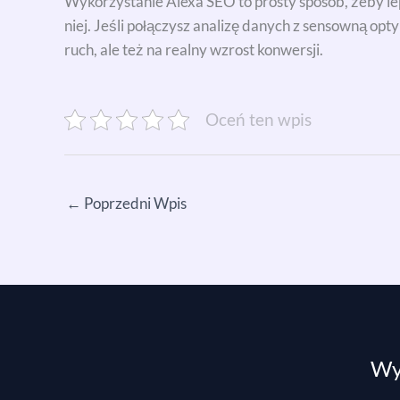
Wykorzystanie Alexa SEO to prosty sposób, żeby lepi
niej. Jeśli połączysz analizę danych z sensowną opty
ruch, ale też na realny wzrost konwersji.
Oceń ten wpis
←
Poprzedni Wpis
Wyp