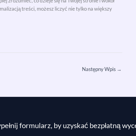
ej zrozumieć, co dzieje się na Twojej stronie i wokół
malizacją treści, możesz liczyć nie tylko na większy
Następny Wpis
→
ełnij formularz, by uzyskać bezpłatną wy