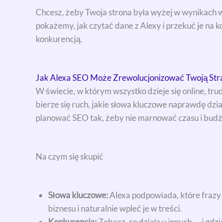
Chcesz, żeby Twoja strona była wyżej w wynikach
pokażemy, jak czytać dane z Alexy i przekuć je na 
konkurencją.
Jak Alexa SEO Może Zrewolucjonizować Twoją Str
W świecie, w którym wszystko dzieje się online, tru
bierze się ruch, jakie słowa kluczowe naprawdę dział
planować SEO tak, żeby nie marnować czasu i budż
Na czym się skupić
Słowa kluczowe:
Alexa podpowiada, które frazy 
biznesu i naturalnie wpleć je w treści.
Konkurencja:
Zobacz, co działa u innych — i gdz