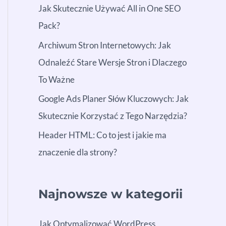
Jak Skutecznie Używać All in One SEO
Pack?
Archiwum Stron Internetowych: Jak
Odnaleźć Stare Wersje Stron i Dlaczego
To Ważne
Google Ads Planer Słów Kluczowych: Jak
Skutecznie Korzystać z Tego Narzędzia?
Header HTML: Co to jest i jakie ma
znaczenie dla strony?
Najnowsze w kategorii
Jak Optymalizować WordPress