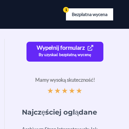
Bezpłatna wycena
Wypełnij formularz
By uzyskać bezpłatną wycenę
Mamy wysoką skuteczność!
★
★
★
★
★
Najczęściej oglądane