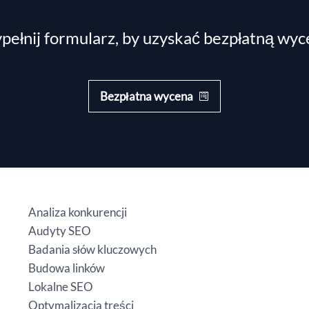
ełnij formularz, by uzyskać bezpłatną wy
Bezpłatna wycena
Analiza konkurencji
Audyty SEO
Badania słów kluczowych
Budowa linków
Lokalne SEO
Optymalizacja treści