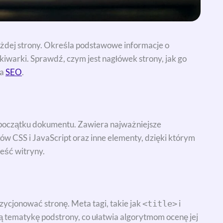
żdej strony. Określa podstawowe informacje o
ukiwarki. Sprawdź, czym jest nagłówek strony, jak go
la
SEO
.
 początku dokumentu. Zawiera najważniejsze
ków CSS i JavaScript oraz inne elementy, dzięki którym
reść witryny.
ycjonować stronę. Meta tagi, takie jak
i
<title>
ją tematykę podstrony, co ułatwia algorytmom ocenę jej