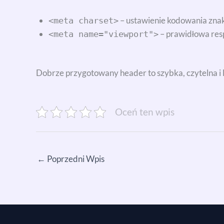
– ustawienie kodowania zna
<meta charset>
– prawidłowa res
<meta name="viewport">
Dobrze przygotowany header to szybka, czytelna i 
Oceń ten wpis
←
Poprzedni Wpis