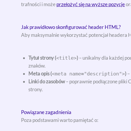
trafności i może
przełożyć się na wyższe pozycje
or
Jak prawidłowo skonfigurować header HTML?
Aby maksymalnie wykorzystać potencjał headera H
Tytuł strony (
)
– unikalny dla każdej po
<title>
znaków.
Meta opis (
)
– 
<meta name="description">
Linki do zasobów
– poprawnie podłączone pliki C
strony.
Powiązane zagadnienia
Poza podstawami warto pamiętać o: