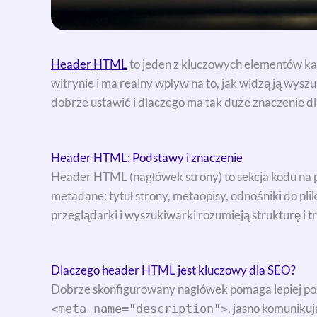
Header HTML
to jeden z kluczowych elementów ka
witrynie i ma realny wpływ na to, jak widzą ją wysz
dobrze ustawić i dlaczego ma tak duże znaczenie d
Header HTML: Podstawy i znaczenie
Header HTML (nagłówek strony) to sekcja kodu na
metadane: tytuł strony, metaopisy, odnośniki do pli
przeglądarki i wyszukiwarki rozumieją strukturę i t
Dlaczego header HTML jest kluczowy dla SEO?
Dobrze skonfigurowany nagłówek pomaga lepiej poz
, jasno komuniku
<meta name="description">