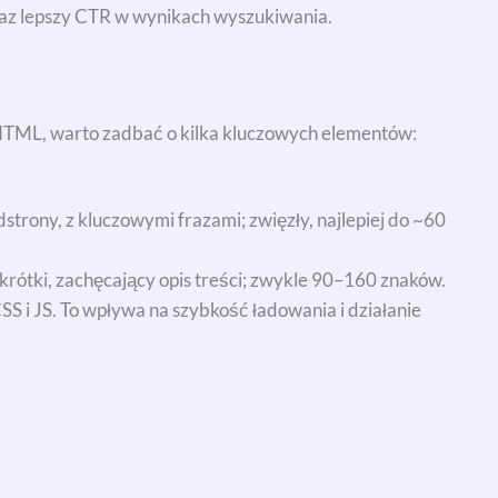
az lepszy CTR w wynikach wyszukiwania.
TML, warto zadbać o kilka kluczowych elementów:
dstrony, z kluczowymi frazami; zwięzły, najlepiej do ~60
krótki, zachęcający opis treści; zwykle 90–160 znaków.
SS i JS. To wpływa na szybkość ładowania i działanie